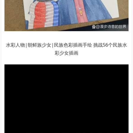
水彩人物|朝鲜族少女|民族色彩插画手绘 挑战56个民族水
彩少女插画