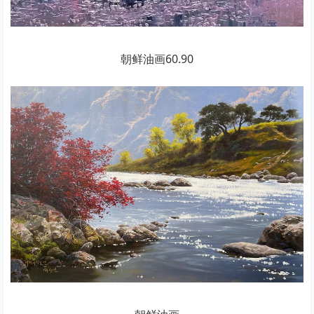
朝鲜油画60.90