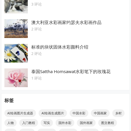
3 评论
澳大利亚水彩画家约瑟夫水彩画作品
2 评论
标准的块状固体水彩颜料介绍
2 评论
泰国Sattha Homsawat水彩笔下的玫瑰花
1 评论
标签
AI绘画图片生成器
AI绘画生成图片
中国水彩
中国画家
乡村
人物
入门教程
写实
国外水彩
国外画家
图文教程