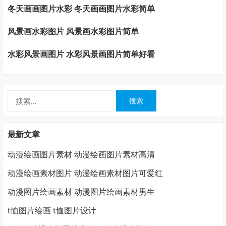
冬天画画图片水彩 冬天画画图片水彩简单
风景画水彩图片 风景画水彩图片简单
水彩风景画图片 水彩风景画图片简单好看
搜
索：
最新文章
动漫绘画图片素材 动漫绘画图片素材高清
动漫绘画素材图片 动漫绘画素材图片可爱红
动漫图片绘画素材 动漫图片绘画素材男生
t恤图片绘画 t恤图片设计