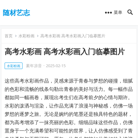
随材艺志
菜单
首页
水彩粉画
高考水彩画 高考水彩画入门临摹图片
高考水彩画 高考水彩画入门临摹图片
素年凉音
·
2025-02-15
水彩粉画
这些高考水彩画作品，灵感来源于青春与梦想的碰撞，细腻
的色彩和流畅的线条勾勒出青春的美好与活力。每一幅作品
都如同一幅画卷，展现出考生们在高考前夕的心情与期许。
水彩的泼洒与渲染，让作品充满了浪漫与神秘感，仿佛一场
梦想的逐梦之旅。无论是婉约的笔墨还是独具特色的题材，
都为高考增添了一抹亮丽的色彩。细细品味这些作品，仿佛
置身于一个充满希望和可能性的世界，让人仿佛感受到了青