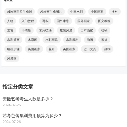
AI绘画图片生成器
AI绘画生成图片
中国水彩
中国画家
乡村
人物
入门教程
写实
国外水彩
国外画家
图文教程
复古
小清新
常用技法
建筑风景
日本画家
植物
水彩插画
水彩画
水彩画具
水彩颜料
油画
素描
绘画步骤
美国画家
花卉
英国画家
进口文具
静物
风景画
指定分类文章
安徽艺考考生人数是多少？
2024-07-26
艺考芭蕾集训费用预算为多少？
2024-07-26