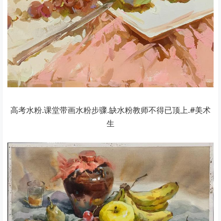
高考水粉.课堂带画水粉步骤.缺水粉教师不得已顶上.#美术
生