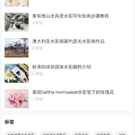
黄有维山水风景水彩写生绘画步骤教程
3 评论
澳大利亚水彩画家约瑟夫水彩画作品
2 评论
标准的块状固体水彩颜料介绍
2 评论
泰国Sattha Homsawat水彩笔下的玫瑰花
1 评论
标签
AI绘画图片生成器
AI绘画生成图片
中国水彩
中国画家
乡村