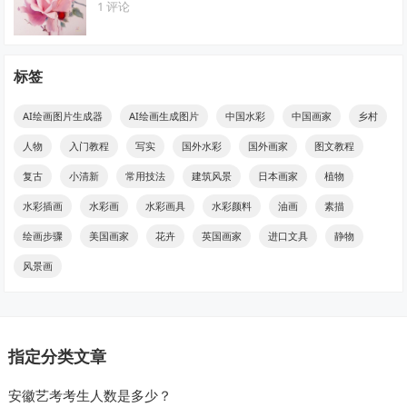
1 评论
标签
AI绘画图片生成器
AI绘画生成图片
中国水彩
中国画家
乡村
人物
入门教程
写实
国外水彩
国外画家
图文教程
复古
小清新
常用技法
建筑风景
日本画家
植物
水彩插画
水彩画
水彩画具
水彩颜料
油画
素描
绘画步骤
美国画家
花卉
英国画家
进口文具
静物
风景画
指定分类文章
安徽艺考考生人数是多少？