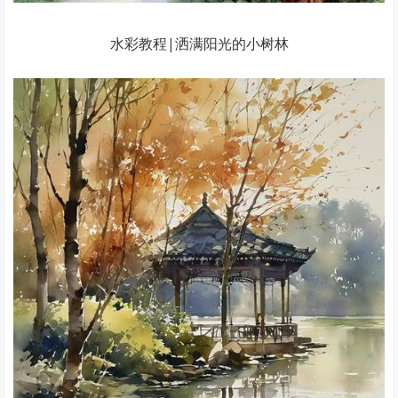
水彩教程|洒满阳光的小树林