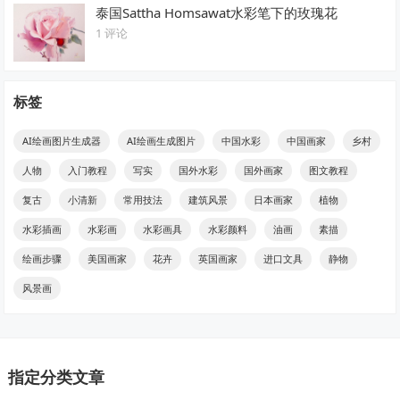
泰国Sattha Homsawat水彩笔下的玫瑰花
1 评论
标签
AI绘画图片生成器
AI绘画生成图片
中国水彩
中国画家
乡村
人物
入门教程
写实
国外水彩
国外画家
图文教程
复古
小清新
常用技法
建筑风景
日本画家
植物
水彩插画
水彩画
水彩画具
水彩颜料
油画
素描
绘画步骤
美国画家
花卉
英国画家
进口文具
静物
风景画
指定分类文章