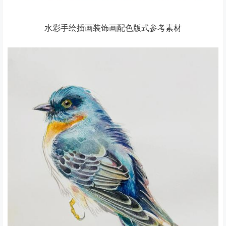
水彩手绘插画装饰画配色版式参考素材