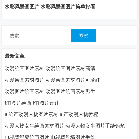
水彩风景画图片 水彩风景画图片简单好看
搜
索：
最新文章
动漫绘画图片素材 动漫绘画图片素材高清
动漫绘画素材图片 动漫绘画素材图片可爱红
动漫图片绘画素材 动漫图片绘画素材男生
t恤图片绘画 t恤图片设计
ai绘画动漫人物图片素材 ai画动漫人物教程
动漫人物女生绘画素材图片 动漫人物女生图片手绘铅笔
电视背景墙绘画图片 电视背景墙图片手绘