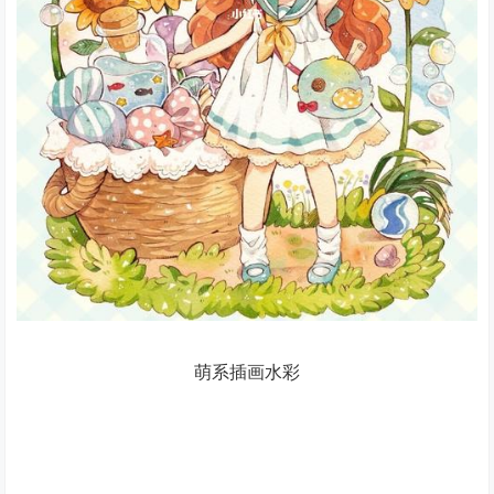
萌系插画水彩