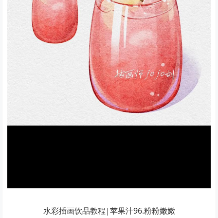
水彩插画饮品教程|苹果汁96.粉粉嫩嫩