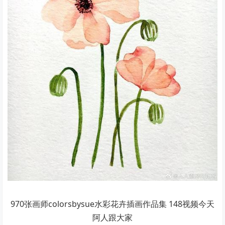
970张画师colorsbysue水彩花卉插画作品集 148视频今天
阿人跟大家