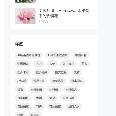
泰国Sattha Homsawat水彩笔
下的玫瑰花
1 评论
标签
AI绘画图片生成器
AI绘画生成图片
中国水彩
中国画家
乡村
人物
入门教程
写实
国外水彩
国外画家
图文教程
复古
小清新
常用技法
建筑风景
日本画家
植物
水彩插画
水彩画
水彩画具
水彩颜料
油画
素描
绘画步骤
美国画家
花卉
英国画家
进口文具
静物
风景画