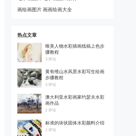
画绘画图片 画画绘画大全
热点文章
唯美人物水彩插画线稿上色步
骤教程
3 评论
黄有维山水风景水彩写生绘画
步骤教程
3 评论
澳大利亚水彩画家约瑟夫水彩
画作品
2 评论
标准的块状固体水彩颜料介绍
2 评论