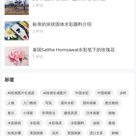
2 评论
标准的块状固体水彩颜料介绍
2 评论
泰国Sattha Homsawat水彩笔下的玫瑰花
1 评论
标签
AI绘画图片生成器
AI绘画生成图片
中国水彩
中国画家
乡村
人物
入门教程
写实
国外水彩
国外画家
图文教程
复古
小清新
常用技法
建筑风景
日本画家
植物
水彩插画
水彩画
水彩画具
水彩颜料
油画
素描
绘画步骤
美国画家
花卉
英国画家
进口文具
静物