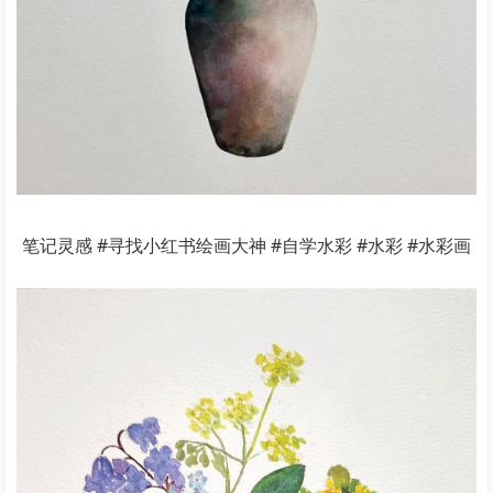
笔记灵感 #寻找小红书绘画大神 #自学水彩 #水彩 #水彩画