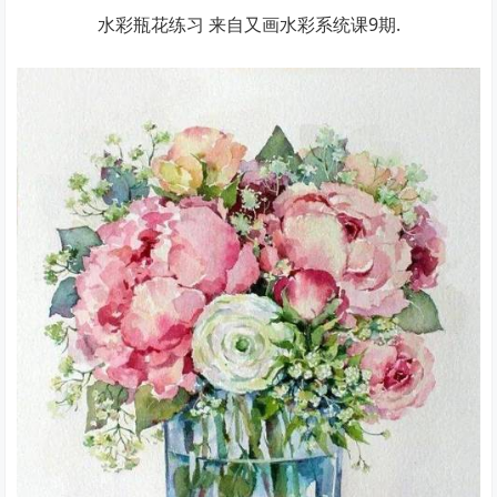
水彩瓶花练习 来自又画水彩系统课9期.