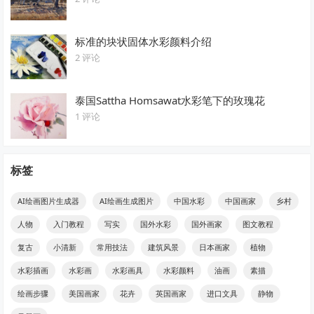
标准的块状固体水彩颜料介绍
2 评论
泰国Sattha Homsawat水彩笔下的玫瑰花
1 评论
标签
AI绘画图片生成器
AI绘画生成图片
中国水彩
中国画家
乡村
人物
入门教程
写实
国外水彩
国外画家
图文教程
复古
小清新
常用技法
建筑风景
日本画家
植物
水彩插画
水彩画
水彩画具
水彩颜料
油画
素描
绘画步骤
美国画家
花卉
英国画家
进口文具
静物