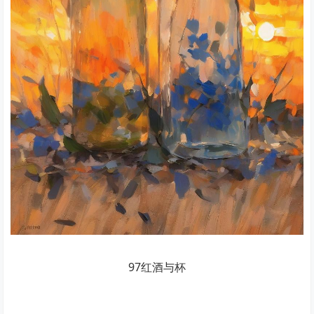
97红酒与杯