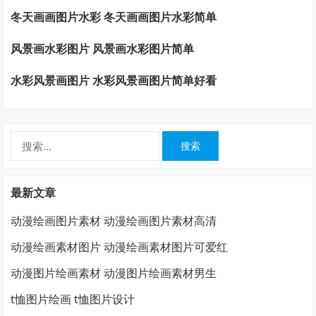
冬天画画图片水彩 冬天画画图片水彩简单
风景画水彩图片 风景画水彩图片简单
水彩风景画图片 水彩风景画图片简单好看
搜
索：
最新文章
动漫绘画图片素材 动漫绘画图片素材高清
动漫绘画素材图片 动漫绘画素材图片可爱红
动漫图片绘画素材 动漫图片绘画素材男生
t恤图片绘画 t恤图片设计