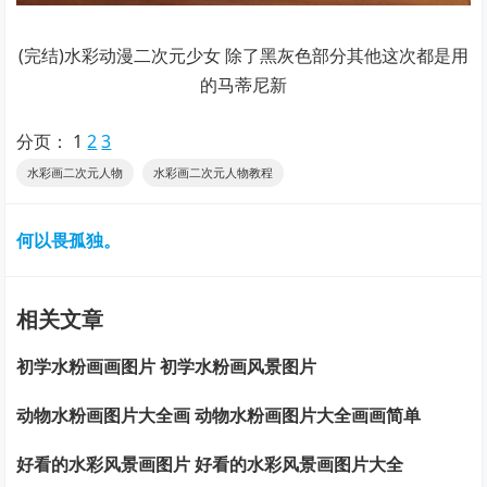
(完结)水彩动漫二次元少女 除了黑灰色部分其他这次都是用
的马蒂尼新
分页：
1
2
3
水彩画二次元人物
水彩画二次元人物教程
何以畏孤独。
相关文章
初学水粉画画图片 初学水粉画风景图片
动物水粉画图片大全画 动物水粉画图片大全画画简单
好看的水彩风景画图片 好看的水彩风景画图片大全