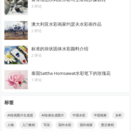
3 评论
澳大利亚水彩画家约瑟夫水彩画作品
2 评论
标准的块状固体水彩颜料介绍
2 评论
泰国Sattha Homsawat水彩笔下的玫瑰花
1 评论
标签
AI绘画图片生成器
AI绘画生成图片
中国水彩
中国画家
乡村
人物
入门教程
写实
国外水彩
国外画家
图文教程