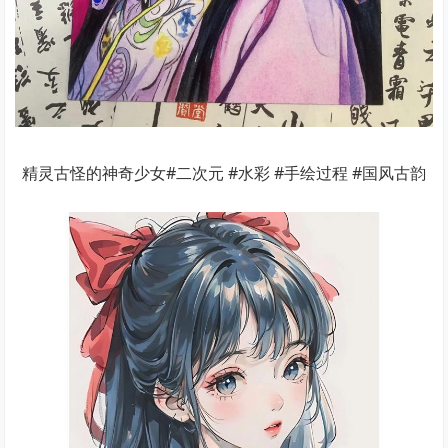
精灵古怪的神奇少女#二次元 #水彩 #手绘过程 #国风古韵