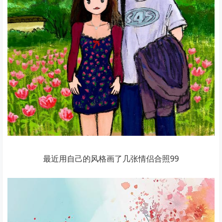
最近用自己的风格画了几张情侣合照99