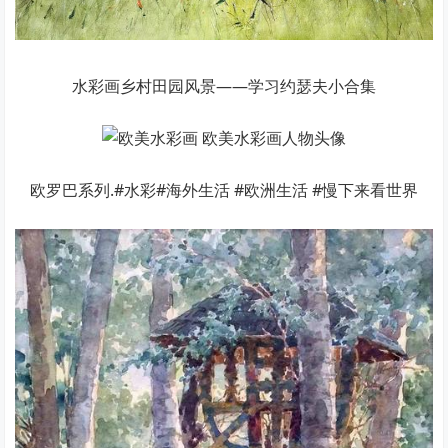
水彩画乡村田园风景——学习约瑟夫小合集
欧罗巴系列.#水彩#海外生活 #欧洲生活 #慢下来看世界