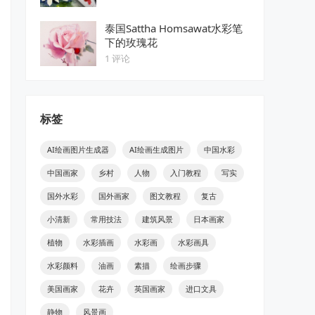
泰国Sattha Homsawat水彩笔
下的玫瑰花
1 评论
标签
AI绘画图片生成器
AI绘画生成图片
中国水彩
中国画家
乡村
人物
入门教程
写实
国外水彩
国外画家
图文教程
复古
小清新
常用技法
建筑风景
日本画家
植物
水彩插画
水彩画
水彩画具
水彩颜料
油画
素描
绘画步骤
美国画家
花卉
英国画家
进口文具
静物
风景画