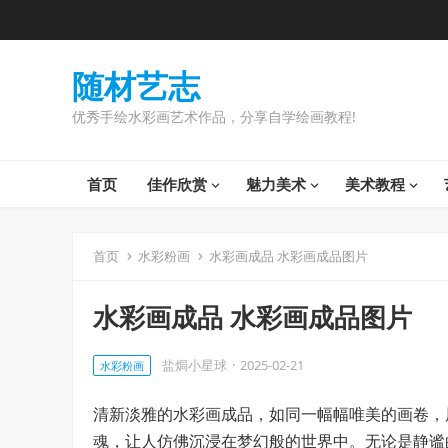
随材艺志
优秀手绘水彩画艺术作品，分享自学绘画教程!
首页
佳作欣赏
魅力美术
美术教程
首页
水彩粉画
水彩画成品 水彩画成品图片
水彩画成品 水彩画成品图片
盐焗小星球
·
2025-02-21
水彩粉画
清新淡雅的水彩画成品，如同一幅幅唯美的画卷，
魂，让人仿佛沉浸在梦幻般的世界中。无论是静谧