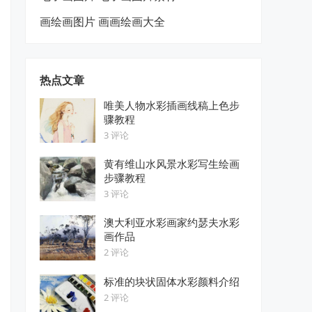
画绘画图片 画画绘画大全
热点文章
唯美人物水彩插画线稿上色步
骤教程
3 评论
黄有维山水风景水彩写生绘画
步骤教程
3 评论
澳大利亚水彩画家约瑟夫水彩
画作品
2 评论
标准的块状固体水彩颜料介绍
2 评论