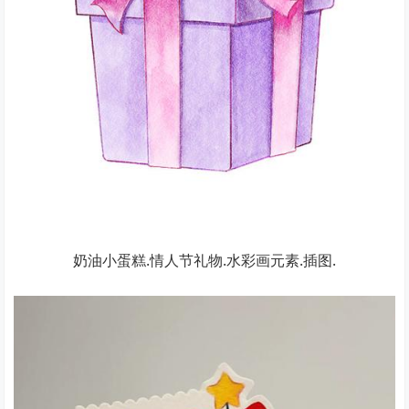
奶油小蛋糕.情人节礼物.水彩画元素.插图.