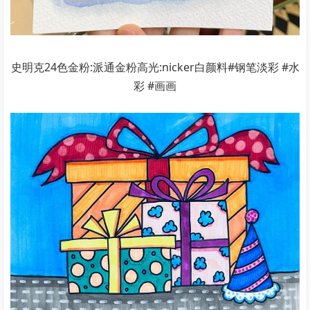
史明克24色金粉:派通金粉高光:nicker白颜料#钢笔淡彩 #水
彩 #画画