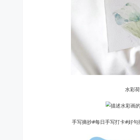
水彩荷
手写摘抄#每日手写打卡#好句