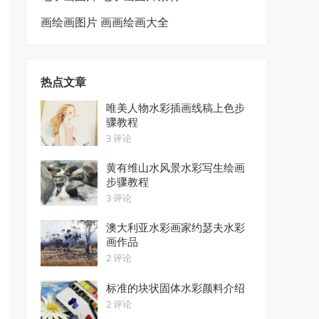
画绘画图片 画画绘画大全
热点文章
唯美人物水彩插画线稿上色步
骤教程
3 评论
黄有维山水风景水彩写生绘画
步骤教程
3 评论
澳大利亚水彩画家约瑟夫水彩
画作品
2 评论
标准的块状固体水彩颜料介绍
2 评论