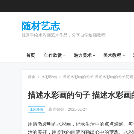
随材艺志
优秀手绘水彩画艺术作品，分享自学绘画教程!
首页
佳作欣赏
魅力美术
美术教程
首页
水彩粉画
描述水彩画的句子 描述水彩画的句子简短
描述水彩画的句子 描述水彩画
森鹿姑娘
·
2025-02-21
水彩粉画
用清澈透明的水彩画，记录生活中的点点滴滴。每
活的美好，用柔软的画笔勾勒出心中的梦想。水彩