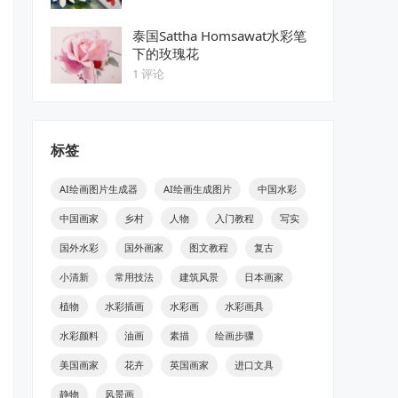
泰国Sattha Homsawat水彩笔
下的玫瑰花
1 评论
标签
AI绘画图片生成器
AI绘画生成图片
中国水彩
中国画家
乡村
人物
入门教程
写实
国外水彩
国外画家
图文教程
复古
小清新
常用技法
建筑风景
日本画家
植物
水彩插画
水彩画
水彩画具
水彩颜料
油画
素描
绘画步骤
美国画家
花卉
英国画家
进口文具
静物
风景画