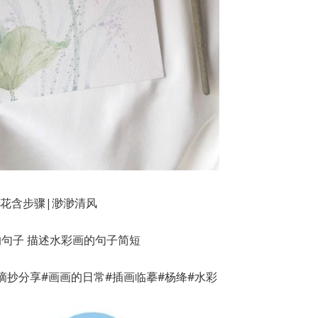
花含步骤|渺渺清风
摘抄分享#画画的日常#插画临摹#杨绛#水彩