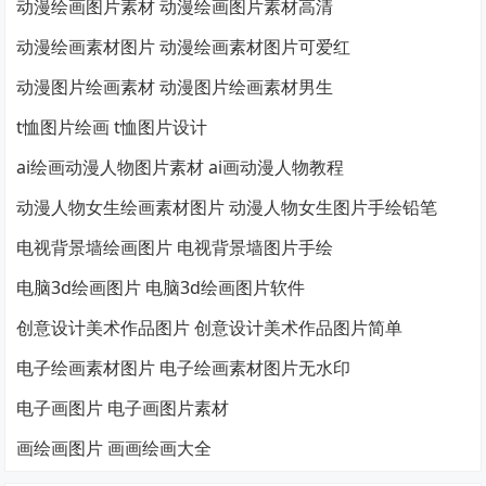
动漫绘画图片素材 动漫绘画图片素材高清
动漫绘画素材图片 动漫绘画素材图片可爱红
动漫图片绘画素材 动漫图片绘画素材男生
t恤图片绘画 t恤图片设计
ai绘画动漫人物图片素材 ai画动漫人物教程
动漫人物女生绘画素材图片 动漫人物女生图片手绘铅笔
电视背景墙绘画图片 电视背景墙图片手绘
电脑3d绘画图片 电脑3d绘画图片软件
创意设计美术作品图片 创意设计美术作品图片简单
电子绘画素材图片 电子绘画素材图片无水印
电子画图片 电子画图片素材
画绘画图片 画画绘画大全