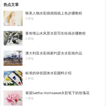
热点文章
唯美人物水彩插画线稿上色步骤教程
3 评论
黄有维山水风景水彩写生绘画步骤教程
3 评论
澳大利亚水彩画家约瑟夫水彩画作品
2 评论
标准的块状固体水彩颜料介绍
2 评论
泰国Sattha Homsawat水彩笔下的玫瑰花
1 评论