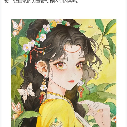
验，让画笔的力量带动你内心的共鸣。