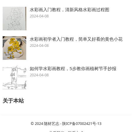
水彩画入门教程，清新风格水彩画过程图
2024-04-08
水彩画初学者入门教程，简单又好看的黄色小花
2024-04-08
如何学水彩画教程，5步教你画植树节手抄报
2024-04-08
关于本站
© 2024
随材艺志
-
陕ICP备07002421号-13