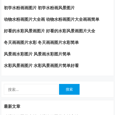
初学水粉画画图片 初学水粉画风景图片
动物水粉画图片大全画 动物水粉画图片大全画画简单
好看的水彩风景画图片 好看的水彩风景画图片大全
冬天画画图片水彩 冬天画画图片水彩简单
风景画水彩图片 风景画水彩图片简单
水彩风景画图片 水彩风景画图片简单好看
搜
索：
最新文章