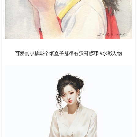
可爱的小孩戴个纸盒子都很有氛围感耶 #水彩人物