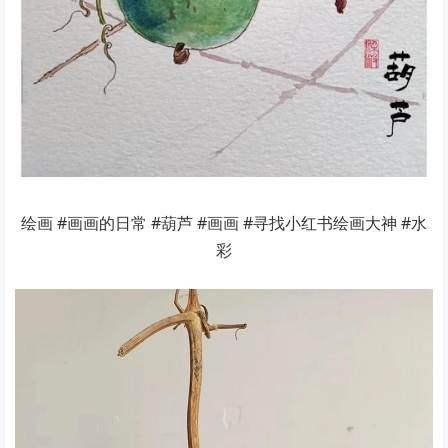
绘画 #画画的日常 #葫芦 #画画 #寻找小红书绘画大神 #水
彩