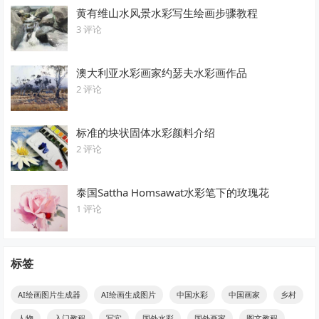
黄有维山水风景水彩写生绘画步骤教程
3 评论
澳大利亚水彩画家约瑟夫水彩画作品
2 评论
标准的块状固体水彩颜料介绍
2 评论
泰国Sattha Homsawat水彩笔下的玫瑰花
1 评论
标签
AI绘画图片生成器
AI绘画生成图片
中国水彩
中国画家
乡村
人物
入门教程
写实
国外水彩
国外画家
图文教程