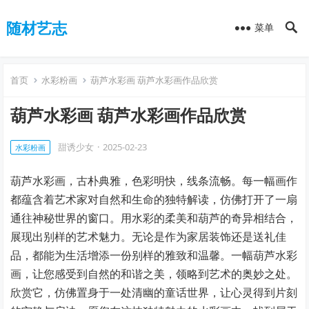
随材艺志
菜单
首页
水彩粉画
葫芦水彩画 葫芦水彩画作品欣赏
葫芦水彩画 葫芦水彩画作品欣赏
甜诱少女
·
2025-02-23
水彩粉画
葫芦水彩画，古朴典雅，色彩明快，线条流畅。每一幅画作
都蕴含着艺术家对自然和生命的独特解读，仿佛打开了一扇
通往神秘世界的窗口。用水彩的柔美和葫芦的奇异相结合，
展现出别样的艺术魅力。无论是作为家居装饰还是送礼佳
品，都能为生活增添一份别样的雅致和温馨。一幅葫芦水彩
画，让您感受到自然的和谐之美，领略到艺术的奥妙之处。
欣赏它，仿佛置身于一处清幽的童话世界，让心灵得到片刻