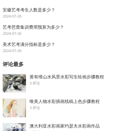
安徽艺考考生人数是多少？
2024-07-26
艺考芭蕾集训费用预算为多少？
2024-07-26
美术艺考满分指标是多少？
2024-07-26
评论最多
黄有维山水风景水彩写生绘画步骤教程
3 评论
唯美人物水彩插画线稿上色步骤教程
3 评论
澳大利亚水彩画家约瑟夫水彩画作品