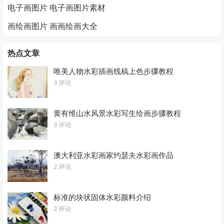
电子画图片 电子画图片素材
画绘画图片 画画绘画大全
热点文章
唯美人物水彩插画线稿上色步骤教程
3 评论
黄有维山水风景水彩写生绘画步骤教程
3 评论
澳大利亚水彩画家约瑟夫水彩画作品
2 评论
标准的块状固体水彩颜料介绍
2 评论