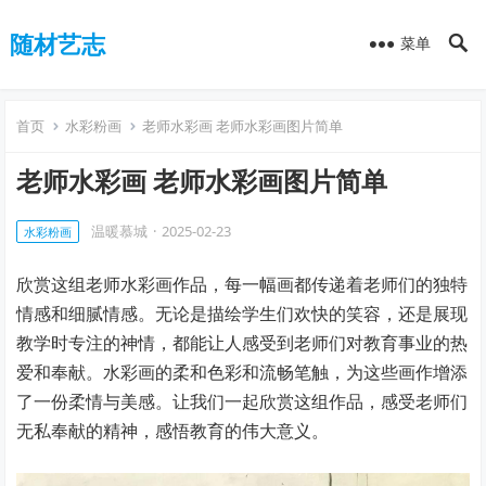
随材艺志
菜单
首页
水彩粉画
老师水彩画 老师水彩画图片简单
老师水彩画 老师水彩画图片简单
温暖慕城
·
2025-02-23
水彩粉画
欣赏这组老师水彩画作品，每一幅画都传递着老师们的独特
情感和细腻情感。无论是描绘学生们欢快的笑容，还是展现
教学时专注的神情，都能让人感受到老师们对教育事业的热
爱和奉献。水彩画的柔和色彩和流畅笔触，为这些画作增添
了一份柔情与美感。让我们一起欣赏这组作品，感受老师们
无私奉献的精神，感悟教育的伟大意义。