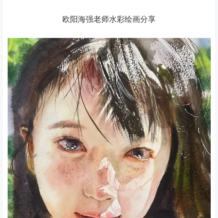
欧阳海强老师水彩绘画分享