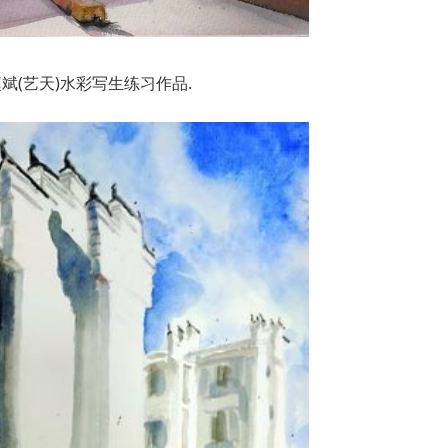
 赵斌(艺天)水彩写生练习作品.