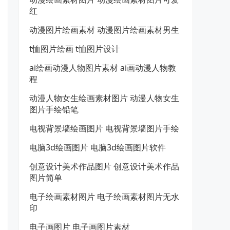
红
动漫图片绘画素材 动漫图片绘画素材男生
t恤图片绘画 t恤图片设计
ai绘画动漫人物图片素材 ai画动漫人物教
程
动漫人物女生绘画素材图片 动漫人物女生
图片手绘铅笔
电视背景墙绘画图片 电视背景墙图片手绘
电脑3d绘画图片 电脑3d绘画图片软件
创意设计美术作品图片 创意设计美术作品
图片简单
电子绘画素材图片 电子绘画素材图片无水
印
电子画图片 电子画图片素材