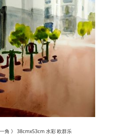
 》 38cmx53cm 水彩 欧群乐