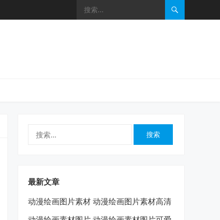
搜
索：
最新文章
动漫绘画图片素材 动漫绘画图片素材高清
动漫绘画素材图片 动漫绘画素材图片可爱