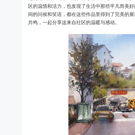
区的温情和活力，也发现了生活中那些平凡而美好
间的问候和笑语，都在这些作品里得到了完美的展
共鸣，一起分享这来自社区的温暖与感动。