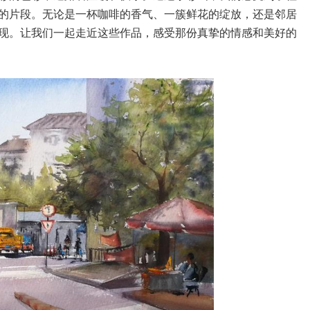
的片段。无论是一杯咖啡的香气、一簇鲜花的绽放，还是邻居
现。让我们一起走近这些作品，感受那份真挚的情感和美好的