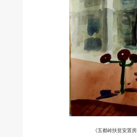
《五都岭扶贫安置房一角