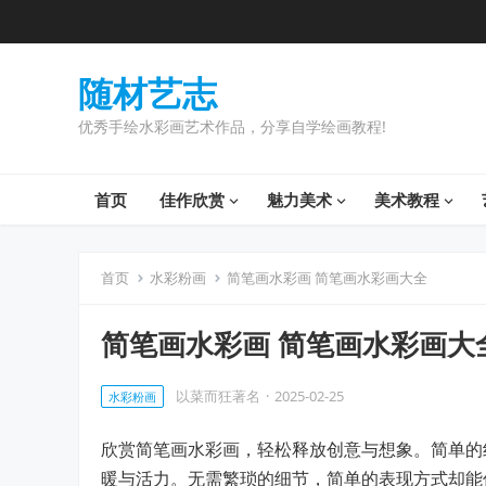
随材艺志
优秀手绘水彩画艺术作品，分享自学绘画教程!
首页
佳作欣赏
魅力美术
美术教程
首页
水彩粉画
简笔画水彩画 简笔画水彩画大全
简笔画水彩画 简笔画水彩画大
以菜而狂著名
·
2025-02-25
水彩粉画
欣赏简笔画水彩画，轻松释放创意与想象。简单的
暖与活力。无需繁琐的细节，简单的表现方式却能