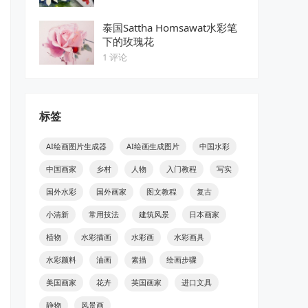
泰国Sattha Homsawat水彩笔
下的玫瑰花
1 评论
标签
AI绘画图片生成器
AI绘画生成图片
中国水彩
中国画家
乡村
人物
入门教程
写实
国外水彩
国外画家
图文教程
复古
小清新
常用技法
建筑风景
日本画家
植物
水彩插画
水彩画
水彩画具
水彩颜料
油画
素描
绘画步骤
美国画家
花卉
英国画家
进口文具
静物
风景画