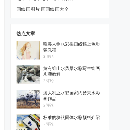
画绘画图片 画画绘画大全
热点文章
唯美人物水彩插画线稿上色步
骤教程
3 评论
黄有维山水风景水彩写生绘画
步骤教程
3 评论
澳大利亚水彩画家约瑟夫水彩
画作品
2 评论
标准的块状固体水彩颜料介绍
2 评论