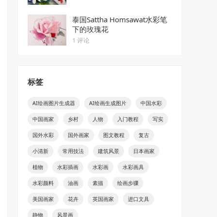
泰国Sattha Homsawat水彩笔
下的玫瑰花
1 评论
标签
AI绘画图片生成器
AI绘画生成图片
中国水彩
中国画家
乡村
人物
入门教程
写实
国外水彩
国外画家
图文教程
复古
小清新
常用技法
建筑风景
日本画家
植物
水彩插画
水彩画
水彩画具
水彩颜料
油画
素描
绘画步骤
美国画家
花卉
英国画家
进口文具
静物
风景画