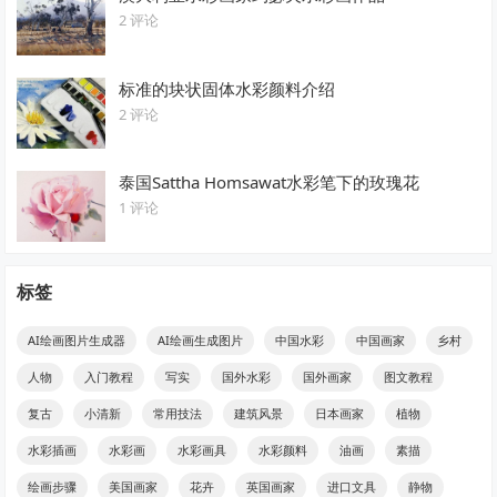
2 评论
标准的块状固体水彩颜料介绍
2 评论
泰国Sattha Homsawat水彩笔下的玫瑰花
1 评论
标签
AI绘画图片生成器
AI绘画生成图片
中国水彩
中国画家
乡村
人物
入门教程
写实
国外水彩
国外画家
图文教程
复古
小清新
常用技法
建筑风景
日本画家
植物
水彩插画
水彩画
水彩画具
水彩颜料
油画
素描
绘画步骤
美国画家
花卉
英国画家
进口文具
静物