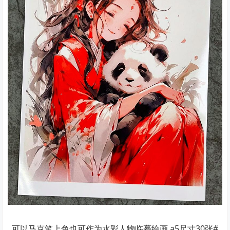
可以马克笔上色也可作为水彩人物临摹绘画.a5尺寸30张#