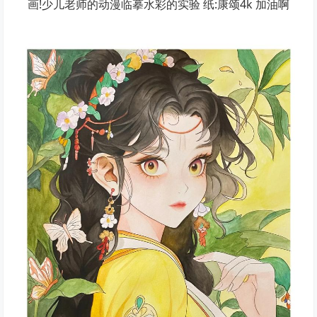
画!少儿老师的动漫临摹水彩的实验 纸:康颂4k 加油啊