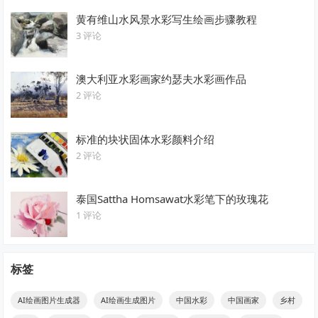
黄有维山水风景水彩写生绘画步骤教程
3 评论
澳大利亚水彩画家约瑟夫水彩画作品
2 评论
标准的块状固体水彩颜料介绍
2 评论
泰国Sattha Homsawat水彩笔下的玫瑰花
1 评论
标签
AI绘画图片生成器
AI绘画生成图片
中国水彩
中国画家
乡村