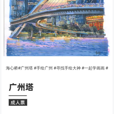
海心桥#广州塔 #手绘广州 #寻找手绘大神 #一起学画画 #