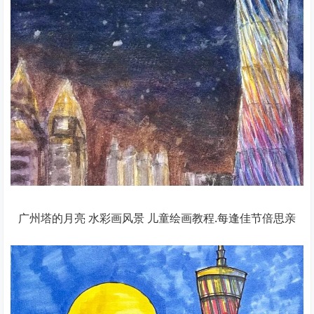
广州塔的月亮 水彩画风景 儿童绘画教程.每逢佳节倍思亲