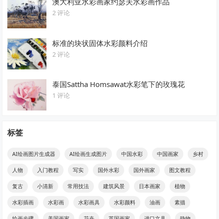
澳大利亚水彩画家约瑟夫水彩画作品
2 评论
标准的块状固体水彩颜料介绍
2 评论
泰国Sattha Homsawat水彩笔下的玫瑰花
1 评论
标签
AI绘画图片生成器
AI绘画生成图片
中国水彩
中国画家
乡村
人物
入门教程
写实
国外水彩
国外画家
图文教程
复古
小清新
常用技法
建筑风景
日本画家
植物
水彩插画
水彩画
水彩画具
水彩颜料
油画
素描
绘画步骤
美国画家
花卉
英国画家
进口文具
静物