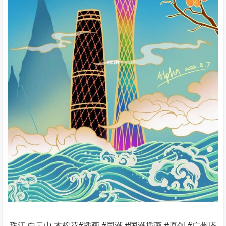
珠江 白云山 木棉花#插画 #国潮 #国潮插画 #原创 #广州塔