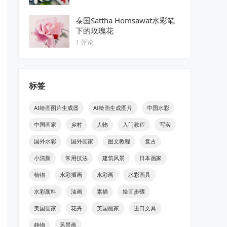
泰国Sattha Homsawat水彩笔
下的玫瑰花
1 评论
标签
AI绘画图片生成器
AI绘画生成图片
中国水彩
中国画家
乡村
人物
入门教程
写实
国外水彩
国外画家
图文教程
复古
小清新
常用技法
建筑风景
日本画家
植物
水彩插画
水彩画
水彩画具
水彩颜料
油画
素描
绘画步骤
美国画家
花卉
英国画家
进口文具
静物
风景画