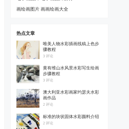
画绘画图片 画画绘画大全
热点文章
唯美人物水彩插画线稿上色步
骤教程
3 评论
黄有维山水风景水彩写生绘画
步骤教程
3 评论
澳大利亚水彩画家约瑟夫水彩
画作品
2 评论
标准的块状固体水彩颜料介绍
2 评论