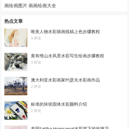
画绘画图片 画画绘画大全
热点文章
唯美人物水彩插画线稿上色步骤教程
3 评论
黄有维山水风景水彩写生绘画步骤教程
3 评论
澳大利亚水彩画家约瑟夫水彩画作品
2 评论
标准的块状固体水彩颜料介绍
2 评论
泰国Sattha Homsawat水彩笔下的玫瑰花