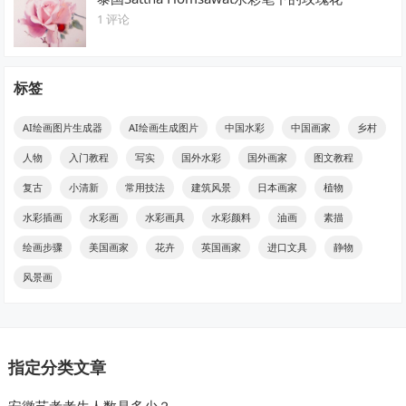
1 评论
标签
AI绘画图片生成器
AI绘画生成图片
中国水彩
中国画家
乡村
人物
入门教程
写实
国外水彩
国外画家
图文教程
复古
小清新
常用技法
建筑风景
日本画家
植物
水彩插画
水彩画
水彩画具
水彩颜料
油画
素描
绘画步骤
美国画家
花卉
英国画家
进口文具
静物
风景画
指定分类文章
安徽艺考考生人数是多少？