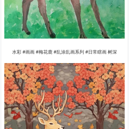
水彩 #画画 #梅花鹿 #乱涂乱画系列 #日常瞎画 树深