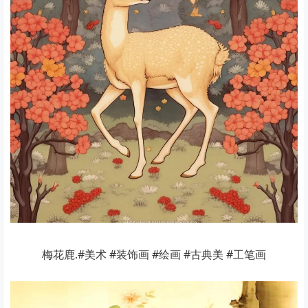
梅花鹿.#美术 #装饰画 #绘画 #古典美 #工笔画