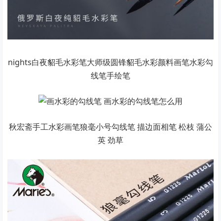
nights白夜貂毛水彩笔大师级圆锋貂毛水彩颜料画笔水彩勾
线笔手绘笔
秋宏斋手工水彩画笔狼毫小号勾线笔 描边面相笔 松枝 蒲公
英 劲草