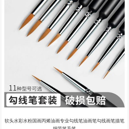
软头水彩水粉国画丙烯油画专业勾线笔油画笔勾线画笔描笔
细节笔毛笔