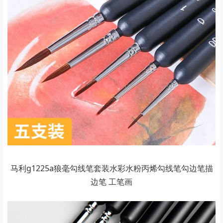
马利g1225a狼毫勾线笔套装水彩水粉丙烯勾线笔勾边笔描
边笔 工笔画