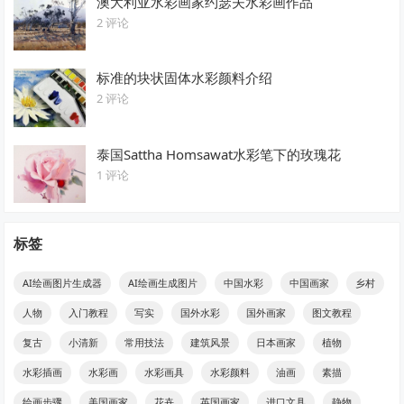
澳大利亚水彩画家约瑟夫水彩画作品
2 评论
标准的块状固体水彩颜料介绍
2 评论
泰国Sattha Homsawat水彩笔下的玫瑰花
1 评论
标签
AI绘画图片生成器
AI绘画生成图片
中国水彩
中国画家
乡村
人物
入门教程
写实
国外水彩
国外画家
图文教程
复古
小清新
常用技法
建筑风景
日本画家
植物
水彩插画
水彩画
水彩画具
水彩颜料
油画
素描
绘画步骤
美国画家
花卉
英国画家
进口文具
静物