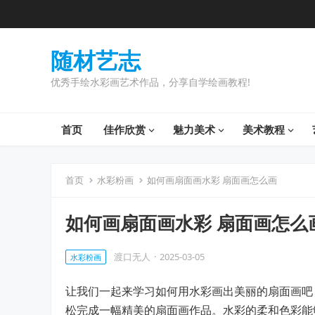
随材艺志
优秀手绘水彩画艺术作品，分享自学绘画教程!
首页
佳作欣赏
魅力美术
美术教程
首页
水彩粉画
如何画扇面画水彩 扇面画怎么画
如何画扇面画水彩 扇面画怎么
渡口无人
·
2025-03-05
水彩粉画
让我们一起来学习如何用水彩画出美丽的扇面画吧
松完成一幅精美的扇面画作品。水彩的柔和色彩能