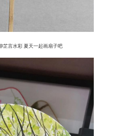
 @芷言水彩 夏天一起画扇子吧