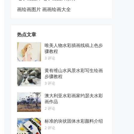
画绘画图片 画画绘画大全
热点文章
唯美人物水彩插画线稿上色步
骤教程
3 评论
黄有维山水风景水彩写生绘画
步骤教程
3 评论
澳大利亚水彩画家约瑟夫水彩
画作品
2 评论
标准的块状固体水彩颜料介绍
2 评论