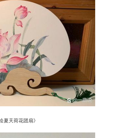
绘夏天荷花团扇》