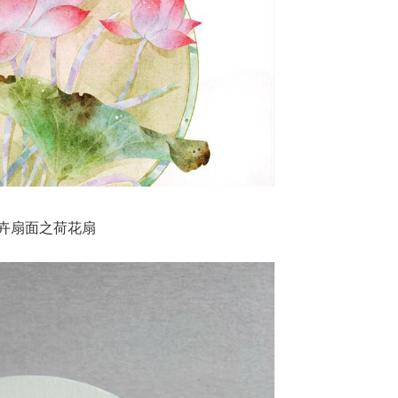
卉扇面之荷花扇