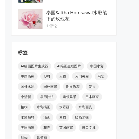
泰国Sattha Homsawat水彩笔
下的玫瑰花
1 评论
标签
AI绘画图片生成器
AI绘画生成图片
中国水彩
中国画家
乡村
人物
入门教程
写实
国外水彩
国外画家
图文教程
复古
小清新
常用技法
建筑风景
日本画家
植物
水彩插画
水彩画
水彩画具
水彩颜料
油画
素描
绘画步骤
美国画家
花卉
英国画家
进口文具
静物
风景画