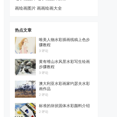
画绘画图片 画画绘画大全
热点文章
唯美人物水彩插画线稿上色步
骤教程
3 评论
黄有维山水风景水彩写生绘画
步骤教程
3 评论
澳大利亚水彩画家约瑟夫水彩
画作品
2 评论
标准的块状固体水彩颜料介绍
2 评论