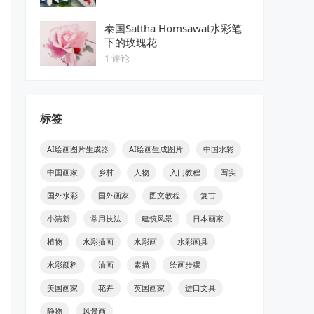
泰国Sattha Homsawat水彩笔
下的玫瑰花
1 评论
标签
AI绘画图片生成器
AI绘画生成图片
中国水彩
中国画家
乡村
人物
入门教程
写实
国外水彩
国外画家
图文教程
复古
小清新
常用技法
建筑风景
日本画家
植物
水彩插画
水彩画
水彩画具
水彩颜料
油画
素描
绘画步骤
美国画家
花卉
英国画家
进口文具
静物
风景画