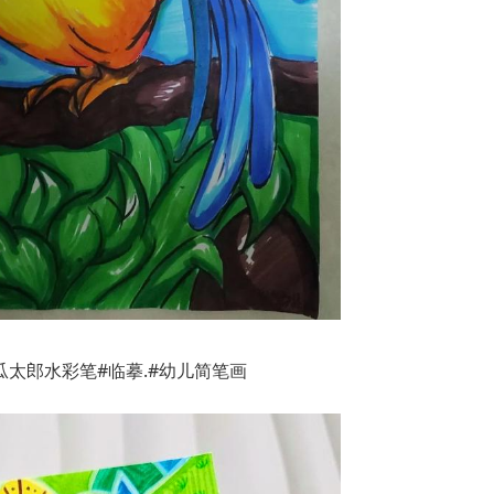
西瓜太郎水彩笔#临摹.#幼儿简笔画