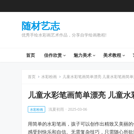
随材艺志
优秀手绘水彩画艺术作品，分享自学绘画教程!
首页
佳作欣赏
魅力美术
美术教程
首页
水彩粉画
儿童水彩笔画简单漂亮 儿童水彩笔画简
儿童水彩笔画简单漂亮 儿童水
浅夏初雨
·
2025-03-06
水彩粉画
用简单的水彩笔画，孩子可以创作出精致又美丽的
感受到快乐和自信。无需复杂技巧，只需随心所欲