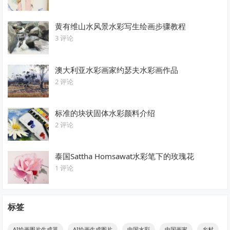
黄有维山水风景水彩写生绘画步骤教程
3 评论
澳大利亚水彩画家约瑟夫水彩画作品
2 评论
标准的块状固体水彩颜料介绍
2 评论
泰国Sattha Homsawat水彩笔下的玫瑰花
1 评论
标签
AI绘画图片生成器
AI绘画生成图片
中国水彩
中国画家
乡村