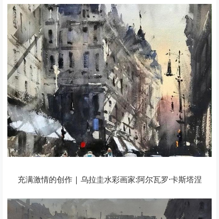
充满激情的创作 | 乌拉圭水彩画家:阿尔瓦罗·卡斯塔涅