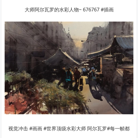
大师阿尔瓦罗的水彩人物~ 676767 #插画
视觉冲击 #画画 #世界顶级水彩大师 阿尔瓦罗#每一帧都