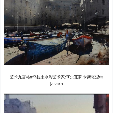
艺术九宫格#乌拉圭水彩艺术家:阿尔瓦罗·卡斯塔涅特
(alvaro