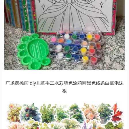
广场摆摊画 diy儿童手工水彩填色涂鸦画黑色线条白底泡沫
板