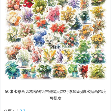
50张水彩画风格植物纸吉他笔记本行李箱diy防水贴画跨境
可批发
分页：
1
2
3