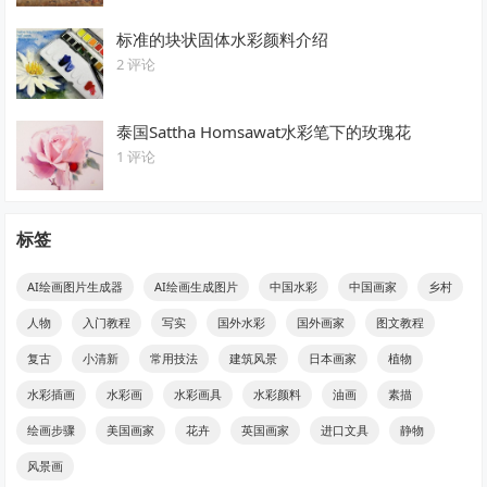
标准的块状固体水彩颜料介绍
2 评论
泰国Sattha Homsawat水彩笔下的玫瑰花
1 评论
标签
AI绘画图片生成器
AI绘画生成图片
中国水彩
中国画家
乡村
人物
入门教程
写实
国外水彩
国外画家
图文教程
复古
小清新
常用技法
建筑风景
日本画家
植物
水彩插画
水彩画
水彩画具
水彩颜料
油画
素描
绘画步骤
美国画家
花卉
英国画家
进口文具
静物
风景画