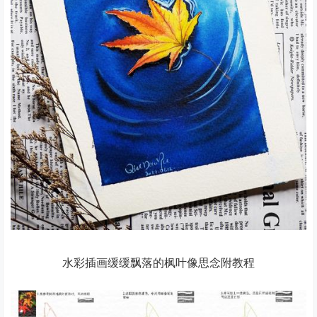
水彩插画缓缓飘落的枫叶像思念附教程