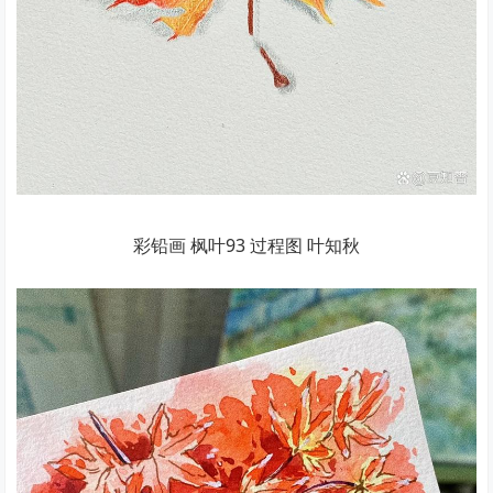
彩铅画 枫叶93 过程图 叶知秋