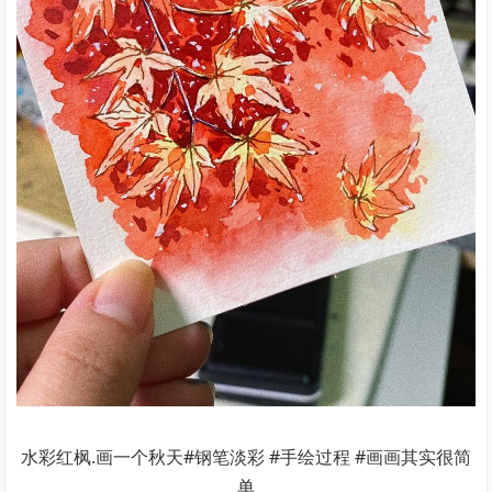
水彩红枫.画一个秋天#钢笔淡彩 #手绘过程 #画画其实很简
单