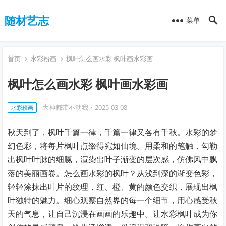
随材艺志
菜单
首页
水彩粉画
枫叶怎么画水彩 枫叶画水彩画
枫叶怎么画水彩 枫叶画水彩画
大神都带不动我
·
2025-03-08
水彩粉画
秋天到了，枫叶千篇一律，千篇一律又各有千秋。水彩的梦
幻色彩，将每片枫叶点缀得宛如仙境。用柔和的笔触，勾勒
出枫叶叶脉的细腻，渲染出叶子渐变的层次感，仿佛风中飘
落的美丽画卷。怎么画水彩的枫叶？从浅到深的渐变色彩，
轻轻涂抹出叶片的纹理，红、橙、黄的颜色交织，展现出枫
叶独特的魅力。细心观察自然界的每一个细节，用心感受秋
天的气息，让自己沉浸在画画的乐趣中。让水彩枫叶成为你