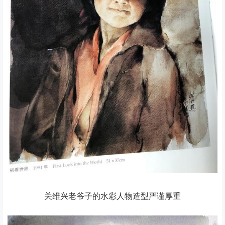
关维兴老爷子的水彩人物造型严谨厚重