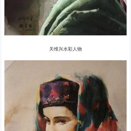
关维兴水彩人物