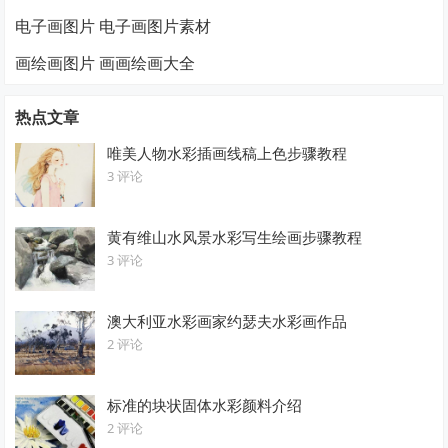
电子画图片 电子画图片素材
画绘画图片 画画绘画大全
热点文章
唯美人物水彩插画线稿上色步骤教程
3 评论
黄有维山水风景水彩写生绘画步骤教程
3 评论
澳大利亚水彩画家约瑟夫水彩画作品
2 评论
标准的块状固体水彩颜料介绍
2 评论