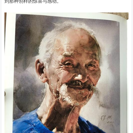
到那种别样的惊喜与感动。