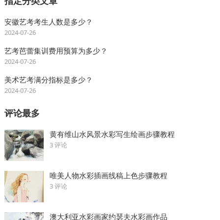
指定分类文章
安徽艺考考生人数是多少？
2024-07-26
艺考芭蕾集训费用预算为多少？
2024-07-26
美术艺考满分指标是多少？
2024-07-26
评论最多
黄有维山水风景水彩写生绘画步骤教程
3 评论
唯美人物水彩插画线稿上色步骤教程
3 评论
澳大利亚水彩画家约瑟夫水彩画作品