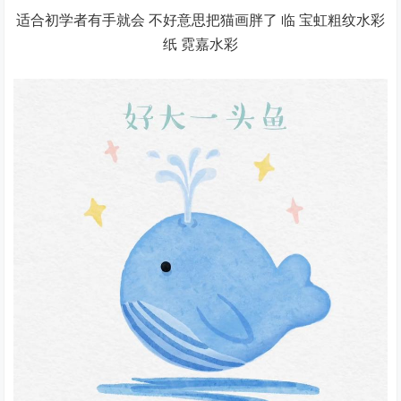
适合初学者有手就会 不好意思把猫画胖了 临 宝虹粗纹水彩
纸 霓嘉水彩