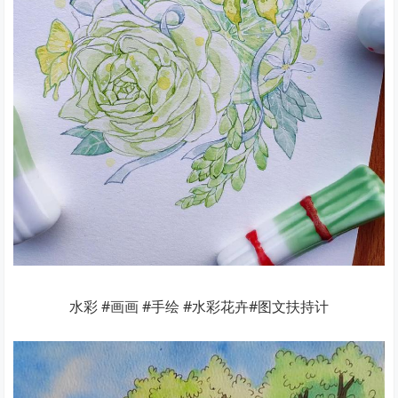
水彩 #画画 #手绘 #水彩花卉#图文扶持计