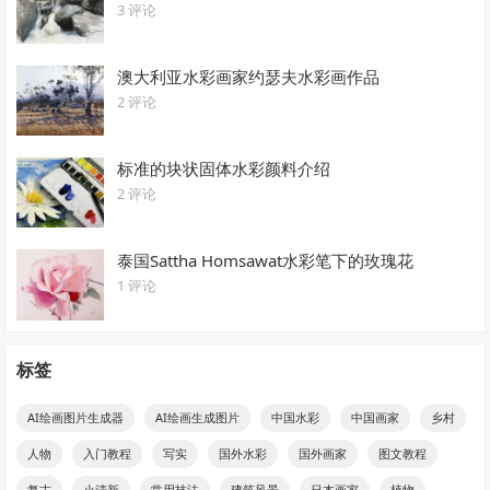
3 评论
澳大利亚水彩画家约瑟夫水彩画作品
2 评论
标准的块状固体水彩颜料介绍
2 评论
泰国Sattha Homsawat水彩笔下的玫瑰花
1 评论
标签
AI绘画图片生成器
AI绘画生成图片
中国水彩
中国画家
乡村
人物
入门教程
写实
国外水彩
国外画家
图文教程
复古
小清新
常用技法
建筑风景
日本画家
植物