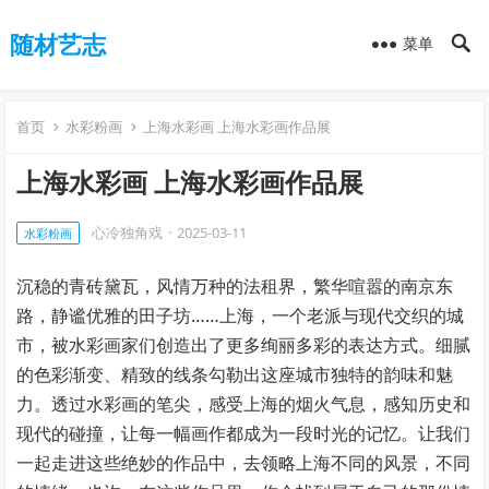
随材艺志
菜单
首页
水彩粉画
上海水彩画 上海水彩画作品展
上海水彩画 上海水彩画作品展
心冷独角戏
·
2025-03-11
水彩粉画
沉稳的青砖黛瓦，风情万种的法租界，繁华喧嚣的南京东
路，静谧优雅的田子坊……上海，一个老派与现代交织的城
市，被水彩画家们创造出了更多绚丽多彩的表达方式。细腻
的色彩渐变、精致的线条勾勒出这座城市独特的韵味和魅
力。透过水彩画的笔尖，感受上海的烟火气息，感知历史和
现代的碰撞，让每一幅画作都成为一段时光的记忆。让我们
一起走进这些绝妙的作品中，去领略上海不同的风景，不同