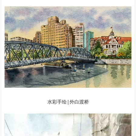
水彩手绘|外白渡桥