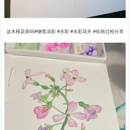
这木槿花美吗#钢笔淡彩 #水彩 #水彩花卉 #绘画过程分享