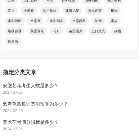
人物
入门教程
写实
国外水彩
国外画家
图文教程
复古
小清新
常用技法
建筑风景
日本画家
植物
水彩插画
水彩画
水彩画具
水彩颜料
油画
素描
绘画步骤
美国画家
花卉
英国画家
进口文具
静物
风景画
指定分类文章
安徽艺考考生人数是多少？
2024-07-26
艺考芭蕾集训费用预算为多少？
2024-07-26
美术艺考满分指标是多少？
2024-07-26