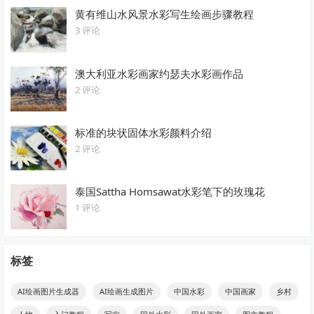
黄有维山水风景水彩写生绘画步骤教程
3 评论
澳大利亚水彩画家约瑟夫水彩画作品
2 评论
标准的块状固体水彩颜料介绍
2 评论
泰国Sattha Homsawat水彩笔下的玫瑰花
1 评论
标签
AI绘画图片生成器
AI绘画生成图片
中国水彩
中国画家
乡村