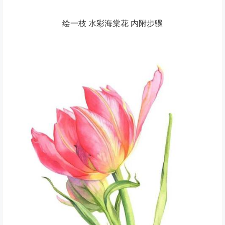
绘一枝 水彩海棠花 内附步骤