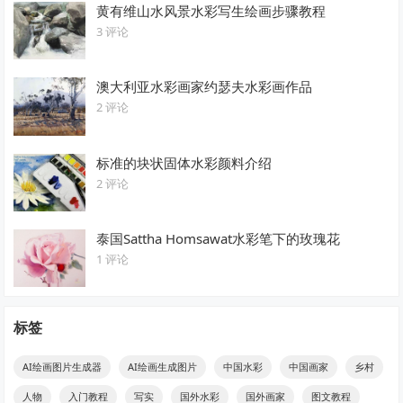
黄有维山水风景水彩写生绘画步骤教程
3 评论
澳大利亚水彩画家约瑟夫水彩画作品
2 评论
标准的块状固体水彩颜料介绍
2 评论
泰国Sattha Homsawat水彩笔下的玫瑰花
1 评论
标签
AI绘画图片生成器
AI绘画生成图片
中国水彩
中国画家
乡村
人物
入门教程
写实
国外水彩
国外画家
图文教程