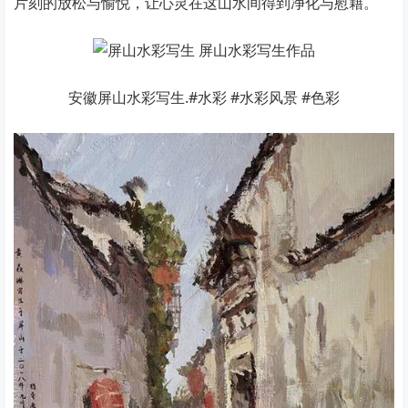
片刻的放松与愉悦，让心灵在这山水间得到净化与慰藉。
安徽屏山水彩写生.#水彩 #水彩风景 #色彩