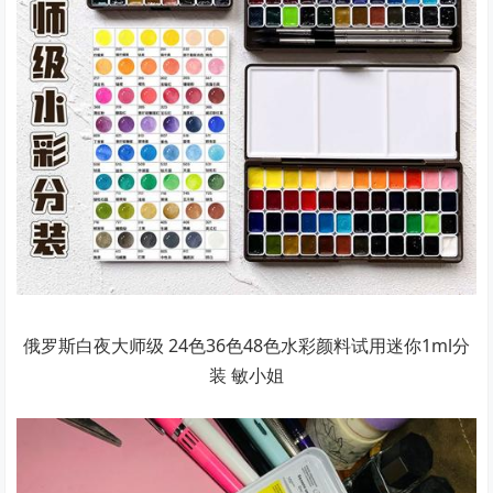
俄罗斯白夜大师级 24色36色48色水彩颜料试用迷你1ml分
装 敏小姐