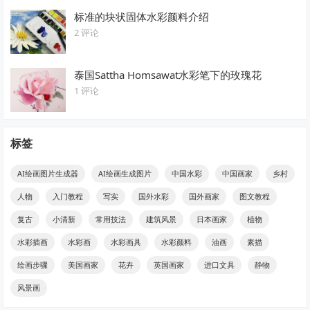
标准的块状固体水彩颜料介绍
2 评论
泰国Sattha Homsawat水彩笔下的玫瑰花
1 评论
标签
AI绘画图片生成器
AI绘画生成图片
中国水彩
中国画家
乡村
人物
入门教程
写实
国外水彩
国外画家
图文教程
复古
小清新
常用技法
建筑风景
日本画家
植物
水彩插画
水彩画
水彩画具
水彩颜料
油画
素描
绘画步骤
美国画家
花卉
英国画家
进口文具
静物
风景画