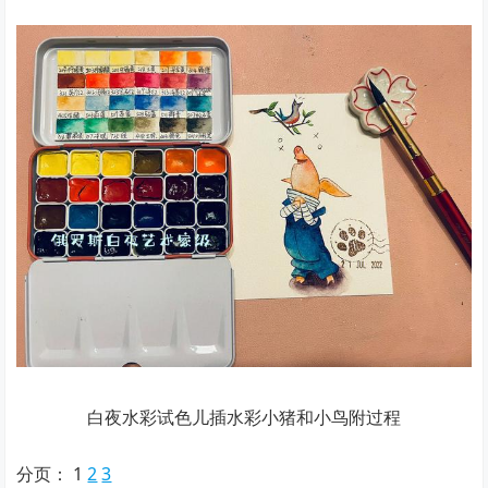
白夜水彩试色儿插水彩小猪和小鸟附过程
分页：
1
2
3