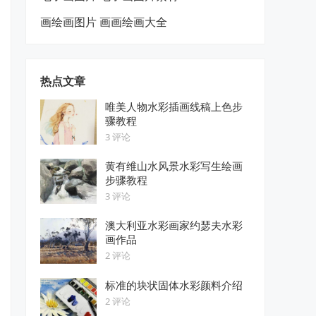
画绘画图片 画画绘画大全
热点文章
唯美人物水彩插画线稿上色步
骤教程
3 评论
黄有维山水风景水彩写生绘画
步骤教程
3 评论
澳大利亚水彩画家约瑟夫水彩
画作品
2 评论
标准的块状固体水彩颜料介绍
2 评论