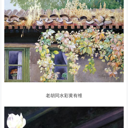
老胡同水彩黄有维