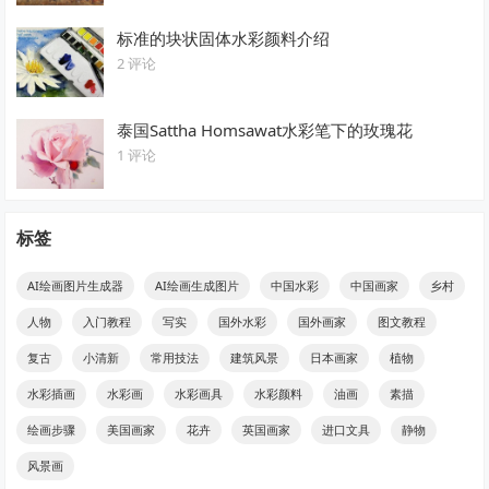
标准的块状固体水彩颜料介绍
2 评论
泰国Sattha Homsawat水彩笔下的玫瑰花
1 评论
标签
AI绘画图片生成器
AI绘画生成图片
中国水彩
中国画家
乡村
人物
入门教程
写实
国外水彩
国外画家
图文教程
复古
小清新
常用技法
建筑风景
日本画家
植物
水彩插画
水彩画
水彩画具
水彩颜料
油画
素描
绘画步骤
美国画家
花卉
英国画家
进口文具
静物
风景画