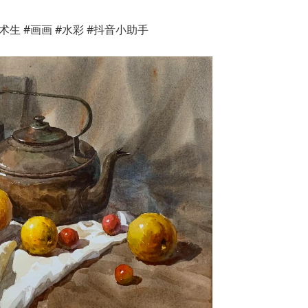
术生 #画画 #水彩 #抖音小助手