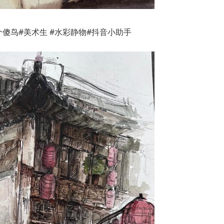
个傻鸟#美术生 #水彩静物#抖音小助手