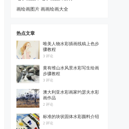
画绘画图片 画画绘画大全
热点文章
唯美人物水彩插画线稿上色步
骤教程
3 评论
黄有维山水风景水彩写生绘画
步骤教程
3 评论
澳大利亚水彩画家约瑟夫水彩
画作品
2 评论
标准的块状固体水彩颜料介绍
2 评论