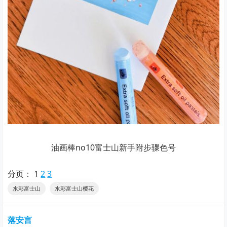
油画棒no10富士山新手附步骤色号
分页：
1
2
3
水彩富士山
水彩富士山樱花
落安言