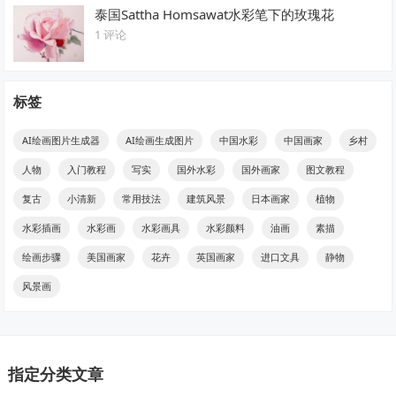
泰国Sattha Homsawat水彩笔下的玫瑰花
1 评论
标签
AI绘画图片生成器
AI绘画生成图片
中国水彩
中国画家
乡村
人物
入门教程
写实
国外水彩
国外画家
图文教程
复古
小清新
常用技法
建筑风景
日本画家
植物
水彩插画
水彩画
水彩画具
水彩颜料
油画
素描
绘画步骤
美国画家
花卉
英国画家
进口文具
静物
风景画
指定分类文章