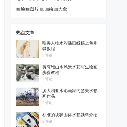
画绘画图片 画画绘画大全
热点文章
唯美人物水彩插画线稿上色步
骤教程
3 评论
黄有维山水风景水彩写生绘画
步骤教程
3 评论
澳大利亚水彩画家约瑟夫水彩
画作品
2 评论
标准的块状固体水彩颜料介绍
2 评论