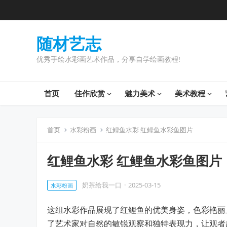
随材艺志
优秀手绘水彩画艺术作品，分享自学绘画教程!
首页
佳作欣赏
魅力美术
美术教程
首页
水彩粉画
红鲤鱼水彩 红鲤鱼水彩鱼图片
红鲤鱼水彩 红鲤鱼水彩鱼图片
奶茶给我一口
·
2025-03-15
水彩粉画
这组水彩作品展现了红鲤鱼的优美身姿，色彩艳丽
了艺术家对自然的敏锐观察和独特表现力，让观者