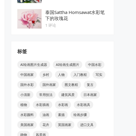
泰国Sattha Homsawat水彩笔
下的玫瑰花
1 评论
标签
AI绘画图片生成器
AI绘画生成图片
中国水彩
中国画家
乡村
人物
入门教程
写实
国外水彩
国外画家
图文教程
复古
小清新
常用技法
建筑风景
日本画家
植物
水彩插画
水彩画
水彩画具
水彩颜料
油画
素描
绘画步骤
美国画家
花卉
英国画家
进口文具
静物
风景画