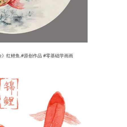
》红鲤鱼.#原创作品 #零基础学画画