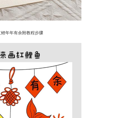
红鲤年年有余附教程步骤