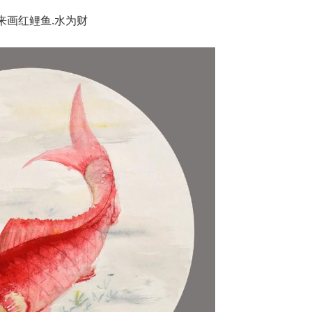
来画红鲤鱼.水为财