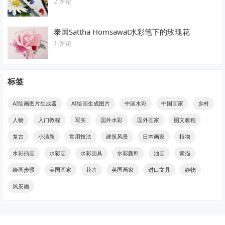
2 评论
泰国Sattha Homsawat水彩笔下的玫瑰花
1 评论
标签
AI绘画图片生成器
AI绘画生成图片
中国水彩
中国画家
乡村
人物
入门教程
写实
国外水彩
国外画家
图文教程
复古
小清新
常用技法
建筑风景
日本画家
植物
水彩插画
水彩画
水彩画具
水彩颜料
油画
素描
绘画步骤
美国画家
花卉
英国画家
进口文具
静物
风景画