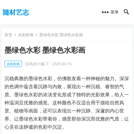
随材艺志
菜单
首页
水彩粉画
墨绿色水彩 墨绿色水彩画
墨绿色水彩 墨绿色水彩画
拉风的小镰刀
·
2025-03-16
水彩粉画
沉稳典雅的墨绿色水彩，仿佛散发着一种神秘的魅力。深深
的色调中蕴含着沉静与内敛，展现出一种沉稳、睿智的气
质。墨绿色水彩的浓淡变化形成了独特的光影效果，给人一
种温润且优雅的感觉。这种颜色不仅适合用于描绘自然风
景、植物等画面，还可以表现出一种沉静、深邃的内心世
界。让墨绿色水彩带着你，感受那份深沉而优雅的气质，让
心灵在这静谧的色彩中沉淀。