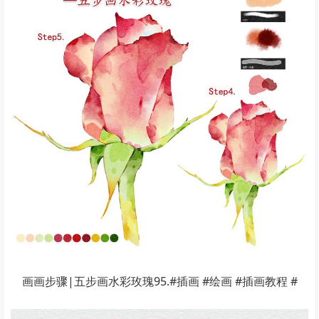
画画步骤|五步画水彩玫瑰95.#插画 #绘画 #插画教程 #