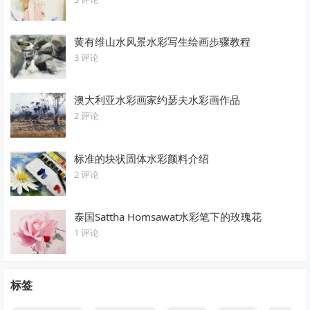
黄有维山水风景水彩写生绘画步骤教程
3 评论
澳大利亚水彩画家约瑟夫水彩画作品
2 评论
标准的块状固体水彩颜料介绍
2 评论
泰国Sattha Homsawat水彩笔下的玫瑰花
1 评论
标签