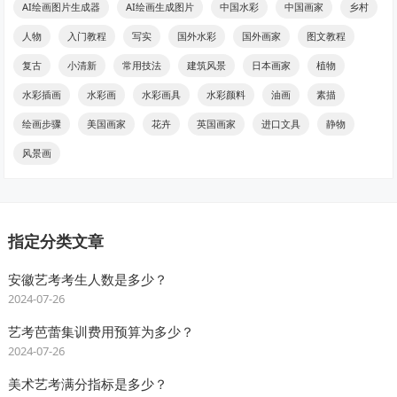
AI绘画图片生成器
AI绘画生成图片
中国水彩
中国画家
乡村
人物
入门教程
写实
国外水彩
国外画家
图文教程
复古
小清新
常用技法
建筑风景
日本画家
植物
水彩插画
水彩画
水彩画具
水彩颜料
油画
素描
绘画步骤
美国画家
花卉
英国画家
进口文具
静物
风景画
指定分类文章
安徽艺考考生人数是多少？
2024-07-26
艺考芭蕾集训费用预算为多少？
2024-07-26
美术艺考满分指标是多少？