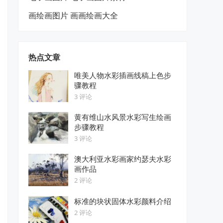
画绘画图片 画画绘画大全
热点文章
唯美人物水彩插画线稿上色步
骤教程
3 评论
黄有维山水风景水彩写生绘画
步骤教程
3 评论
澳大利亚水彩画家约瑟夫水彩
画作品
2 评论
标准的块状固体水彩颜料介绍
2 评论