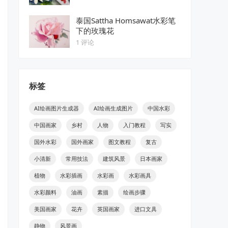
泰国Sattha Homsawat水彩笔
下的玫瑰花
1 评论
标签
AI绘画图片生成器
AI绘画生成图片
中国水彩
中国画家
乡村
人物
入门教程
写实
国外水彩
国外画家
图文教程
复古
小清新
常用技法
建筑风景
日本画家
植物
水彩插画
水彩画
水彩画具
水彩颜料
油画
素描
绘画步骤
美国画家
花卉
英国画家
进口文具
静物
风景画