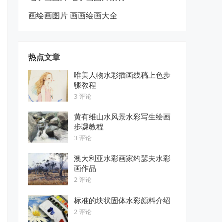
画绘画图片 画画绘画大全
热点文章
唯美人物水彩插画线稿上色步
骤教程
3 评论
黄有维山水风景水彩写生绘画
步骤教程
3 评论
澳大利亚水彩画家约瑟夫水彩
画作品
2 评论
标准的块状固体水彩颜料介绍
2 评论