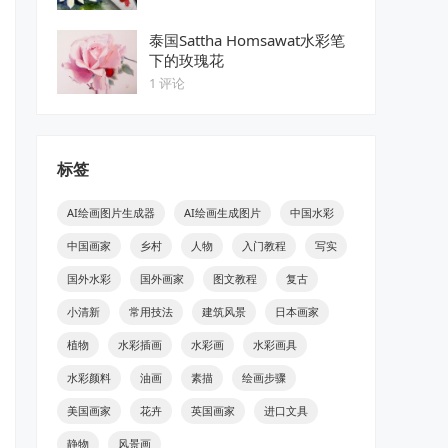
泰国Sattha Homsawat水彩笔
下的玫瑰花
1 评论
标签
AI绘画图片生成器
AI绘画生成图片
中国水彩
中国画家
乡村
人物
入门教程
写实
国外水彩
国外画家
图文教程
复古
小清新
常用技法
建筑风景
日本画家
植物
水彩插画
水彩画
水彩画具
水彩颜料
油画
素描
绘画步骤
美国画家
花卉
英国画家
进口文具
静物
风景画