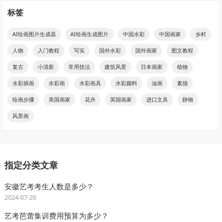
标签
AI绘画图片生成器
AI绘画生成图片
中国水彩
中国画家
乡村
人物
入门教程
写实
国外水彩
国外画家
图文教程
复古
小清新
常用技法
建筑风景
日本画家
植物
水彩插画
水彩画
水彩画具
水彩颜料
油画
素描
绘画步骤
美国画家
花卉
英国画家
进口文具
静物
风景画
指定分类文章
安徽艺考考生人数是多少？
2024-07-26
艺考芭蕾集训费用预算为多少？