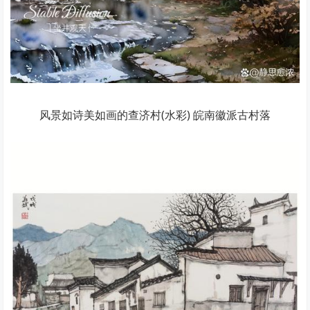
风景如诗美如画的查济村(水彩) 皖南徽派古村落