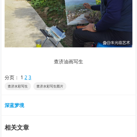
查济油画写生
分页：
1
2
3
查济水彩写生
查济水彩写生图片
深蓝梦境
相关文章