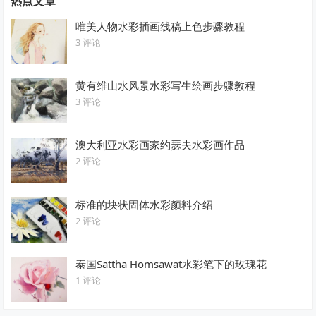
热点文章
唯美人物水彩插画线稿上色步骤教程
3 评论
黄有维山水风景水彩写生绘画步骤教程
3 评论
澳大利亚水彩画家约瑟夫水彩画作品
2 评论
标准的块状固体水彩颜料介绍
2 评论
泰国Sattha Homsawat水彩笔下的玫瑰花
1 评论