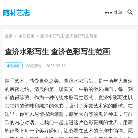
随材艺志
菜单
首页
水彩粉画
查济水彩写生 查济色彩写生范画
查济水彩写生 查济色彩写生范画
深蓝梦境
·
2025-03-18
水彩粉画
携手艺术，感受自然之美。查济水彩写生，是一场与大自然
的亲密之约。清晨的第一缕阳光，午后的微风拂面，每一刻
都值得珍藏。作为一种传统水彩写生形式，查济水彩写生以
其独特的韵味和纯净的色彩，吸引了无数艺术家的眼球。在
这里，你可以尽情挥洒笔墨，感受大自然的鬼斧神工，与自
己的内心对话。让我们一起走进这片色彩斑斓的世界，用画
笔记录下每一个美好瞬间，让心灵在艺术的海洋中徜徉。愿