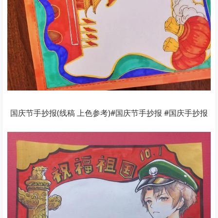
国庆节手抄报(线稿 上色参考)#国庆节手抄报 #国庆手抄报