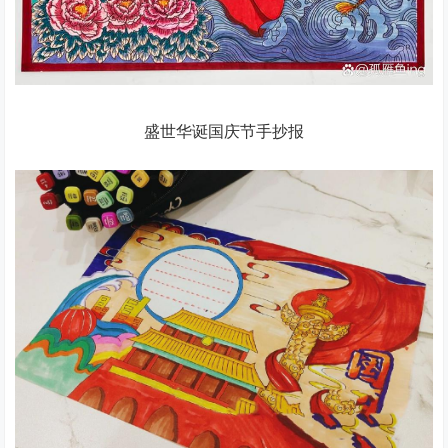
盛世华诞国庆节手抄报