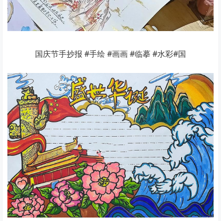
国庆节手抄报 #手绘 #画画 #临摹 #水彩#国