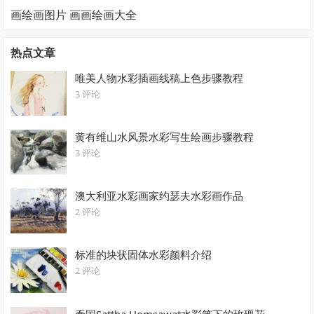
画绘画图片 画画绘画大全
热点文章
唯美人物水彩插画线稿上色步骤教程
3 评论
黄有维山水风景水彩写生绘画步骤教程
3 评论
澳大利亚水彩画家约瑟夫水彩画作品
2 评论
标准的块状固体水彩颜料介绍
2 评论
泰国Sattha Homsawat水彩笔下的玫瑰花