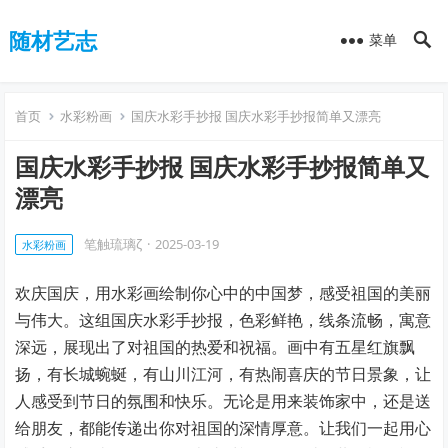
随材艺志
菜单
首页
水彩粉画
国庆水彩手抄报 国庆水彩手抄报简单又漂亮
国庆水彩手抄报 国庆水彩手抄报简单又
漂亮
笔触琉璃ζ
·
2025-03-19
水彩粉画
欢庆国庆，用水彩画绘制你心中的中国梦，感受祖国的美丽
与伟大。这组国庆水彩手抄报，色彩鲜艳，线条流畅，寓意
深远，展现出了对祖国的热爱和祝福。画中有五星红旗飘
扬，有长城蜿蜒，有山川江河，有热闹喜庆的节日景象，让
人感受到节日的氛围和快乐。无论是用来装饰家中，还是送
给朋友，都能传递出你对祖国的深情厚意。让我们一起用心