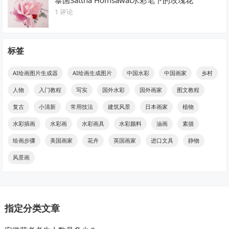
1 评论
标签
AI绘画图片生成器
AI绘画生成图片
中国水彩
中国画家
乡村
人物
入门教程
写实
国外水彩
国外画家
图文教程
复古
小清新
常用技法
建筑风景
日本画家
植物
水彩插画
水彩画
水彩画具
水彩颜料
油画
素描
绘画步骤
美国画家
花卉
英国画家
进口文具
静物
风景画
指定分类文章