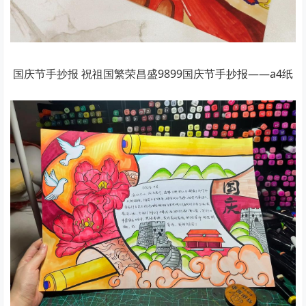
国庆节手抄报 祝祖国繁荣昌盛9899国庆节手抄报——a4纸