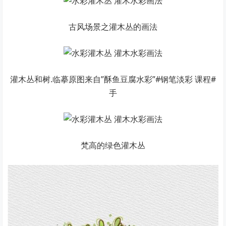
古风场景之灌木丛的画法
灌木丛和树.临摹原图来自”酥鱼豆腐水彩”#钢笔淡彩 课程#
手
梵高的绿色灌木丛