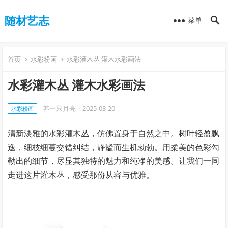
随材艺志
菜单
首页
水彩粉画
水彩灌木丛 灌木水彩画法
水彩灌木丛 灌木水彩画法
养一只月亮
·
2025-03-20
水彩粉画
清新淡雅的水彩灌木丛，仿佛置身于自然之中。树叶轻盈飘
逸，细枝细蔓交错纠结，静谧而生机勃勃。用柔美的色彩勾
勒出的细节，尽显其独特的魅力和纯净的美感。让我们一同
走进这片灌木丛，感受那份从容与优雅。