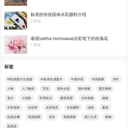
标准的块状固体水彩颜料介绍
2 评论
泰国Sattha Homsawat水彩笔下的玫瑰花
1 评论
标签
AI绘画图片生成器
AI绘画生成图片
中国水彩
中国画家
乡村
人物
入门教程
写实
国外水彩
国外画家
图文教程
复古
小清新
常用技法
建筑风景
日本画家
植物
水彩插画
水彩画
水彩画具
水彩颜料
油画
素描
绘画步骤
美国画家
花卉
英国画家
进口文具
静物
风景画